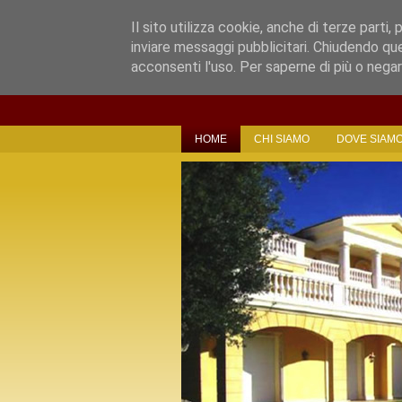
Il sito utilizza cookie, anche di terze parti, 
inviare messaggi pubblicitari. Chiudendo qu
acconsenti l'uso. Per saperne di più o negar
HOME
CHI SIAMO
DOVE SIAM