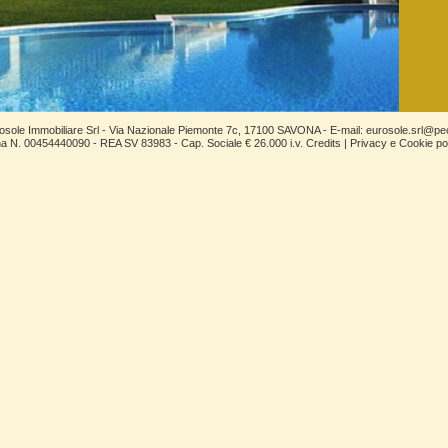
osole Immobiliare Srl - Via Nazionale Piemonte 7c, 17100 SAVONA - E-mail:
eurosole.srl@pec
na N. 00454440090 - REA SV 83983 - Cap. Sociale € 26.000 i.v.
Credits
|
Privacy e Cookie po