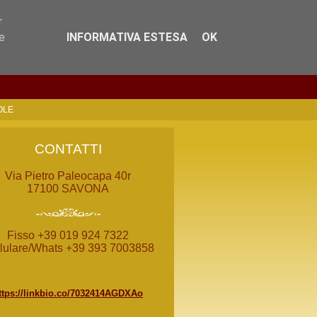
r
e
INFORMATIVA ESTESA
OK
OLE
CONTATTI
Via Pietro Paleocapa 40r
17100 SAVONA
Fisso +39 019 924 7322
lulare/Whats +39 393 7003858
ttps://linkbio.co/7032414AGDXAo