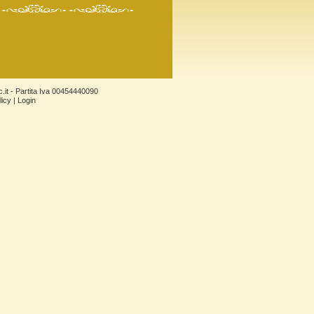
.it
- Partita Iva 00454440090
licy
|
Login