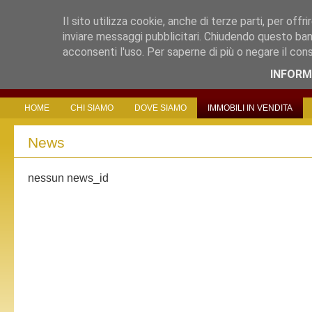
Il sito utilizza cookie, anche di terze parti, per offri
inviare messaggi pubblicitari. Chiudendo questo ban
acconsenti l'uso. Per saperne di più o negare il con
INFORM
HOME
CHI SIAMO
DOVE SIAMO
IMMOBILI IN VENDITA
News
nessun news_id