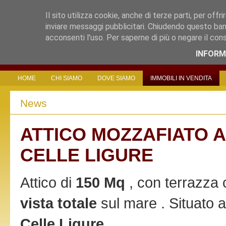
Il sito utilizza cookie, anche di terze parti, per offri
inviare messaggi pubblicitari. Chiudendo questo ban
acconsenti l'uso. Per saperne di più o negare il con
INFORM
HOME
CHI SIAMO
DOVE SIAMO
IMMOBILI IN VENDITA
News
ATTICO MOZZAFIATO A
CELLE LIGURE
Attico di
150 Mq
, con terrazza 
vista totale
sul mare . Situato a
Celle Ligure
.