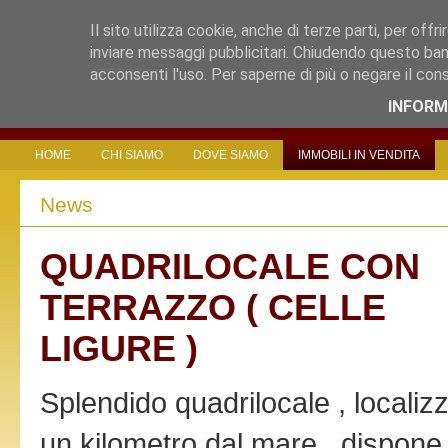
Il sito utilizza cookie, anche di terze parti, per offri
inviare messaggi pubblicitari. Chiudendo questo ban
acconsenti l'uso. Per saperne di più o negare il con
INFORM
HOME
CHI SIAMO
DOVE SIAMO
IMMOBILI IN VENDITA
News
QUADRILOCALE CON
TERRAZZO ( CELLE
LIGURE )
Splendido quadrilocale , localiz
un kilometro dal mare , dispone